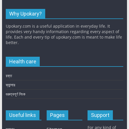
Why Upokary?
Upokary.com is a useful application in everyday life. It
provides very handy information regarding every aspect of
life. Each and every tip of upokary.com is meant to make life
better.
Health care
রক্ত
ক্যান্সার
গুরুত্বপূর্ণ লিংক
Useful links
Pages
Support
For any kind of