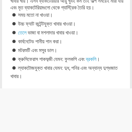
খাবার খায়। এসব ব্যাকটেরিয়ার আয়ু খুবই কম তাই অল্প সময়েই মারা যায়
এবং মৃত ব্যাকটেরিয়াগুলো থেকে গ্যাস্ট্রিক তৈরি হয়।
সময় মতো না খাওয়া।
উচ্চ ফ্যাট কন্টেন্টযুক্ত খাবার খাওয়া।
তেলে
ভাজা বা মশলাদার খাবার খাওয়া।
কার্বনেটেড পানীয় পান করা।
মটরশুটি এবং মসুর ডাল।
ক্রুসিফেরাস শাকসব্জী যেমন: ফুলকপি এবং
ব্রকলি
।
ল্যাকটোজযুক্ত খাবার যেমন: দুধ, পনির এবং অন্যান্য দুগ্ধজাত
খাবার।