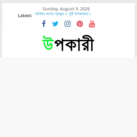
Sunday, August 9, 2026
Latest:
পার্সিমন ফলের স্বাস্থ্য ও পুষ্টি উপকারিতা।
গুরুত্বপূর্ণ কিছু বাংলা শব্দের শুদ্ধ বানান।
শরীরের কোন অংশে বেডসোর বেশি হয়?
নাসাল টিউব কতদিন রাখা যায়?
রোগীর পিঠ, কোমর এবং পায়ে বেডসোর দেখা গেলে করণীয় কি?