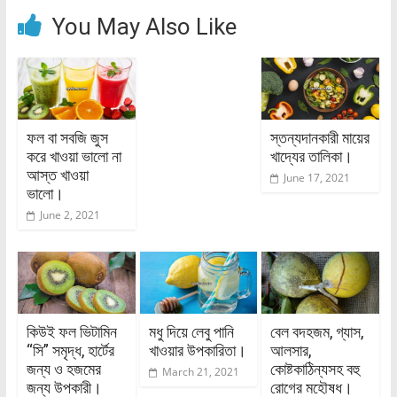
You May Also Like
ফল বা সবজি জুস
স্তন্যদানকারী মায়ের
করে খাওয়া ভালো না
খাদ্যের তালিকা।
আস্ত খাওয়া
June 17, 2021
ভালো।
June 2, 2021
কিউই ফল ভিটামিন
মধু দিয়ে লেবু পানি
বেল বদহজম, গ্যাস,
“সি” সমৃদ্ধ, হার্টের
খাওয়ার উপকারিতা।
আলসার,
জন্য ও হজমের
কোষ্টকাঠিন্যসহ বহু
March 21, 2021
জন্য উপকারী।
রোগের মহৌষধ।