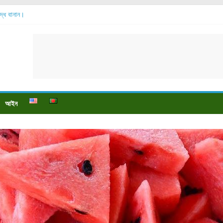
শুদ্ধ বানান।
বেশি হয়?
়?
ে বেডসোর দেখা গেলে করণীয় কি?
্টি উপকারিতা।
আইন