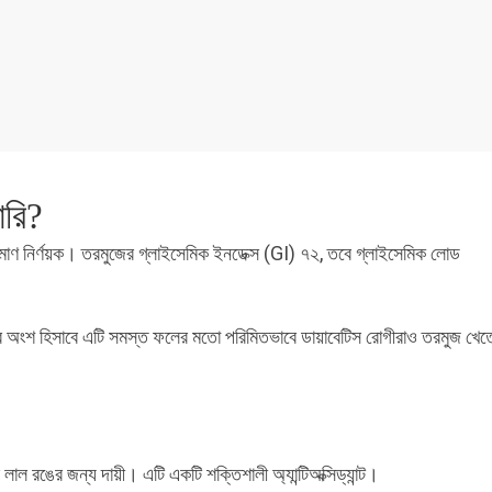
ারি?
রিমাণ নির্ণয়ক। তরমুজের গ্লাইসেমিক ইনডেক্স (GI) ৭২, তবে গ্লাইসেমিক লোড
র অংশ হিসাবে এটি সমস্ত ফলের মতো পরিমিতভাবে ডায়াবেটিস রোগীরাও তরমুজ খেত
ঙের জন্য দায়ী। এটি একটি শক্তিশালী অ্যান্টিঅক্সিড্যান্ট।