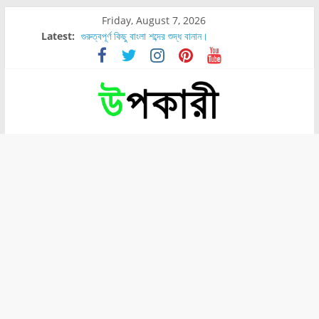
Friday, August 7, 2026
Latest:
গুরুত্বপূর্ণ কিছু বাংলা শব্দের শুদ্ধ বানান।
শরীরের কোন অংশে বেডসোর বেশি হয়?
নাসাল টিউব কতদিন রাখা যায়?
রোগীর পিঠ, কোমর এবং পায়ে বেডসোর দেখা গেলে করণীয় কি?
পার্সিমন ফলের স্বাস্থ্য ও পুষ্টি উপকারিতা।