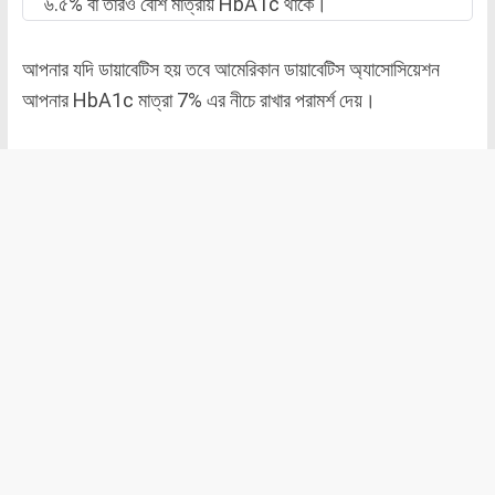
৬.৫% বা তারও বেশি মাত্রায় HbA1c থাকে।
আপনার যদি ডায়াবেটিস হয় তবে আমেরিকান ডায়াবেটিস অ্যাসোসিয়েশন
আপনার HbA1c মাত্রা 7% এর নীচে রাখার পরামর্শ দেয়।