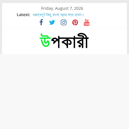
Friday, August 7, 2026
Latest:
গুরুত্বপূর্ণ কিছু বাংলা শব্দের শুদ্ধ বানান।
শরীরের কোন অংশে বেডসোর বেশি হয়?
নাসাল টিউব কতদিন রাখা যায়?
রোগীর পিঠ, কোমর এবং পায়ে বেডসোর দেখা গেলে করণীয় কি?
পার্সিমন ফলের স্বাস্থ্য ও পুষ্টি উপকারিতা।