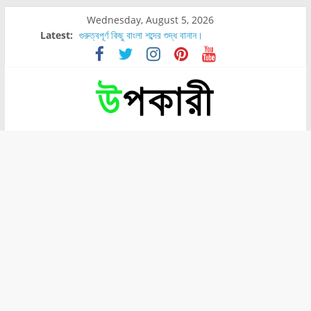
Wednesday, August 5, 2026
Latest:
গুরুত্বপূর্ণ কিছু বাংলা শব্দের শুদ্ধ বানান।
শরীরের কোন অংশে বেডসোর বেশি হয়?
নাসাল টিউব কতদিন রাখা যায়?
রোগীর পিঠ, কোমর এবং পায়ে বেডসোর দেখা গেলে করণীয় কি?
পার্সিমন ফলের স্বাস্থ্য ও পুষ্টি উপকারিতা।