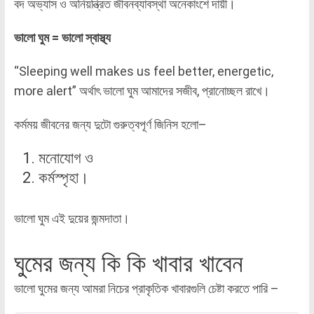
বদ অভ্যাস ও অনিয়ন্ত্রিত জীবনব্যাবস্থা অনেকাংশে দায়ী।
ভালো ঘুম = ভালো স্বাস্থ্য
“Sleeping well makes us feel better, energetic,
more alert” অর্থাৎ ভালো ঘুম আমাদের সজীব, প্রানোচ্ছল রাখে।
কর্মময় জীবনের জন্য দুটো গুরুত্বপূর্ণ জিনিস হলো–
মনোযোগ ও
কর্মস্পৃহা।
ভালো ঘুম এই দুয়ের জন্মদাতা।
ঘুমের জন্য কি কি খাবার খাবেন
ভালো ঘুমের জন্য আমরা নিচের প্রাকৃতিক খাবারগুলি চেষ্টা করতে পারি –